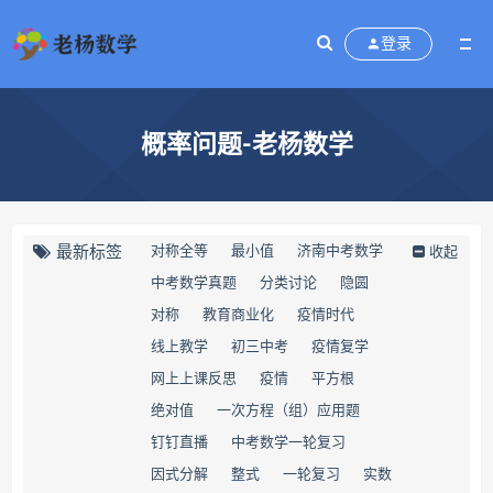
登录
概率问题-老杨数学
最新标签
对称全等
最小值
济南中考数学
收起
中考数学真题
分类讨论
隐圆
对称
教育商业化
疫情时代
线上教学
初三中考
疫情复学
网上上课反思
疫情
平方根
绝对值
一次方程（组）应用题
钉钉直播
中考数学一轮复习
因式分解
整式
一轮复习
实数