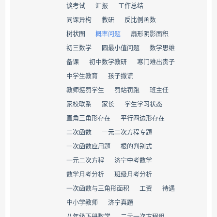
谈考试
汇报
工作总结
同课异构
教研
反比例函数
树状图
概率问题
扇形阴影面积
初三数学
圆最小值问题
数学思维
备课
初中数学教研
寒门难出贵子
中学生教育
孩子撒谎
教师惩罚学生
罚站罚跑
班主任
家校联系
家长
学生学习状态
直角三角形存在
平行四边形存在
二次函数
一元二次方程专题
一次函数应用题
根的判别式
一元二次方程
济宁中考数学
数学月考分析
班级月考分析
一次函数与三角形面积
工资
待遇
中小学教师
济宁真题
八年级下册数学
二元一次方程组